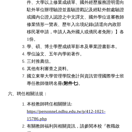
件、大學以上修業成績單、國外經歷服務證明需向
駐外單位辦理驗證並蓋驗證戳記及經駐外館處驗證
或國內公證人認證之中文譯文、國外學位送審教師
修業情形一覽表、歷年入出境紀錄
(
請逕向內政部
移民署申請，申請人為外國人或僑民者免附）】各
1
份。
學、碩、博士學歷成績單影本及畢業證書影本。
學位論文、五年內學術著作。
三封推薦信。
其他有利審查之資料。
國立東華大學管理學院會計與資訊管理國際學士班
專任教師徵聘名冊
(
附件七
。
)
六、聘任相
關法規：
本校教師聘任相關辦法
:
https://personnel.ndhu.edu.tw/p/412-1021-
15786.php
有關教師福利與相關資訊，請參閱本校『教職啟