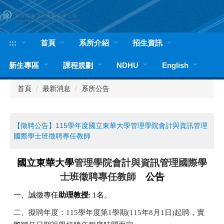
跳
到
主
要
:::
首頁
系所介紹
招生資訊
內
容
新生專區
課程規劃
NDHU
English
區
首頁
最新消息
系所公告
【徵聘公告】115學年度國立東華大學管理學院會計與資訊管理
國際學士班徵聘專任教師
國立東華大學
管理學院會計與資訊管理國際學
士班徵聘專任教師
公告
一、誠徵專任
助理教授
:
1
名。
二、擬聘年度：
115
學年度第
1
學期
(115
年
8
月
1
日
)
起聘，實