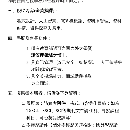
際聘任
日期視學校聘任程序時間而定。.
三、授課內容(
全英授課
)：
程式設計、人工智慧、電算機概論、資料庫管理、資料
結構、資料探勘與應用。
四、學歷及專長條件
：
獲有教育部認可之國內外大學
資
訊管理領域之博士
。
具資訊管理、資訊安全、智慧審計、人工智慧等
相關領域背景者。
具全英授課能力、面試階段採取
英文面試。
五、擬應徵本職者，請備妥下列資料：
履歷表：請參考
附件一
格式。
(
含著作目錄：如為
TSSCI
、
SSCI
、
SCI
等期刊文章請註明、可授課程
科目、可否英語授課等
)
學經歷證件【國外學經歷另須檢附：國外學歷證