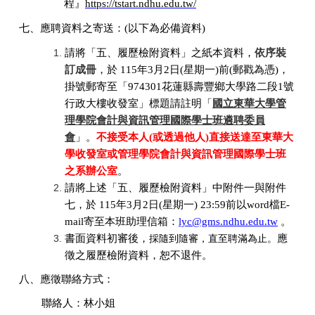
程』
https://tstart.ndhu.edu.tw/
七、應聘資料之寄送：(以下為必備資料)
請將「五、履歷檢附資料」之紙本資料，
依序裝
訂成冊
，於
115
年
3
月
2
日
(
星期一
)
前
(
郵戳為憑
)
，
掛號郵寄至「
974301
花蓮縣壽豐鄉大學路二段
1
號
行政大樓收發室」標題請註明「
國立東華大學管
理學院會計與資訊管理國際學士班遴聘委員
會
」。
不接受本人
(
或透過他人
)
直接送達至東華大
學收發室或管理學院會計與資訊管理國際學士班
之系辦公室
。
請將上述「五、履歷檢附資料」中附件一與附件
七，於
115
年
3
月
2
日
(
星期一
) 23:59
前以
word
檔
E-
mail
寄至本班助理信箱：
lyc@gms.ndhu.edu.tw
。
書面資料初審後，
應
採隨到隨審，直至聘滿為止。
徵之履歷檢附資料，恕不退件。
八、應徵聯絡方式：
聯絡人：林小姐