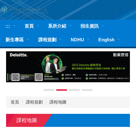
跳
到
主
要
:::
首頁
系所介紹
招生資訊
內
容
新生專區
課程規劃
NDHU
English
區
首頁
課程規劃
課程地圖
課程地圖