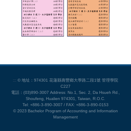
:::
© 地址：974301 花蓮縣壽豐鄉大學路二段1號 管理學院
C227
電話：(03)890-3007 Address: No.1, Sec. 2, Da Hsueh Rd.,
Shoufeng, Hualien 974301, Taiwan, R.O.C.
Tel: +886-3-890-3007 / FAX: +886-3-890-0153
© 2023 Bachelor Program of Accounting and Information
Management