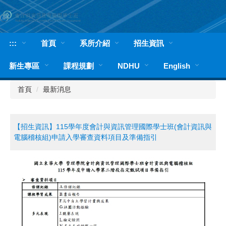
跳
到
主
要
:::
首頁
系所介紹
招生資訊
內
容
新生專區
課程規劃
NDHU
English
區
首頁
最新消息
【招生資訊】115學年度會計與資訊管理國際學士班(會計資訊與
電腦稽核組)申請入學審查資料項目及準備指引