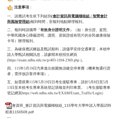
注意事項
：
一、請應試考生依下列組別
(會計資訊與電腦稽核組 / 智慧會計
與風險管理組)
報到時間，至報到地點辦理報到。
二、報到時請攜帶『
有效身分證明文件
』（如：身分證、駕照、
中華民國身心障礙證明、護照、居留證或有照片的全民健康保險
卡等）辦理報到。
三、為確保應試權益及甄試順利，請儘早安排交通事宜，本校申
請入學甄試相關訊息，請參閱本校招生網頁
(
https://exam.ndhu.edu.tw/p/403-1104-2369.php
)。
四、
115
年
5
月
19
日汽車進出校園無須繳交停車費（機車無通行證
者，需停放訪客停車場）。
五、如需搭乘
115
年
5
月
19
日
日考生接駁專車，請於
5
月
8
日至
5
月
13
日
至本校考生專車系統登記填報並列印車票。（考生接駁專車
登記網頁
https://web.ndhu.edu.tw/EXAM/Exam_Traffic/Login
）
會資班_會計資訊與電腦稽核組_115學年大學申請入學面試時
程表1150508.pdf