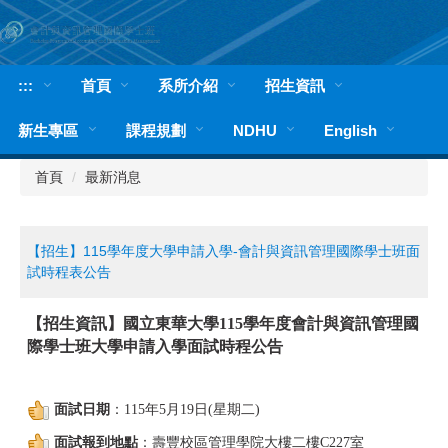
跳
到
主
要
:::
首頁
系所介紹
招生資訊
內
容
新生專區
課程規劃
NDHU
English
區
首頁
最新消息
【招生】115學年度大學申請入學-會計與資訊管理國際學士班面
試時程表公告
【招生資訊】國立東華大學115學年度會計與資訊管理國
際學士班大學申請入學面試時程公告
面試日期
：
115
年
5
月
19
日(星期二)
面試報到地點
：壽豐校區管理學院大樓二
樓
C227
室